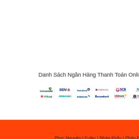
: iPhone 14 Pro Max, Samsung Galaxy S22 Ultra, iPhone 13, Xiaomi 12T
để lựa chọn điện thoại giá rẻ chất lượng
khác nhau để quyết định một mẫu smartphone có phải tốt nhất hay khôn
nh hưởng rất lớn đến quyết định chọn mua của người dùng. Vì ngày n
i trí mà nó còn đóng vai trò là một phụ kiện trang trí, thể hiện phần nà
Danh Sách Ngân Hàng Thanh Toán Onli
càng trở nên mỏng hơn, nhiều màu sắc hơn. Hay thiết kế pin rời kém
cũng sẽ ảnh hưởng đến tiêu chí chọn mua của người tiêu dùng. Bởi mộ
bị màn hình lớn. Ngày nay các mẫu điện thoại mới ra mắt đang sở hữu
n thoại có màn hình càng lớn càng tốt.
Phúc Nguyên | Fuller | Nhập Khẩu | Phân Ph