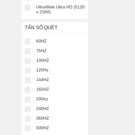
-
Dễ dàng kết nối với
UltraWide Ultra HD (5120
x 2160)
-
Khả năng lưu giữ n
Phân loại điệ
TẨN SỐ QUÉT
Dựa vào giá bán, ta c
60HZ
Điện thoại giá rẻ
75HZ
- Thông tin chung
: L
100HZ
- Đặc điểm
: Cấu hì
120Hz
6xxx), có thể được p
144HZ
- Thương hiệu tiêu bi
165HZ
200hz
Điện thoại tầm tru
240HZ
- Thông tin chung
: B
360HZ
- Đặc điểm
: Thiết kế
500HZ
GB cho hiệu suất giả