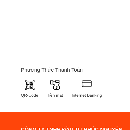
- Sản phẩm tiêu biểu
Các tiêu chí 
Có rất nhiều yếu tố 
Thiết kế
Thiết kế bên ngoài ả
thiết bị liên lạc, giả
Phương Thức Thanh Toán
mẫu smartphone ngày 
sang trọng.
Màn hình
QR-Code
Tiền mặt
Internet Banking
Kích thước màn hình 
yêu thích các thiết 
thích những chiếc điệ
CÔNG TY TNHH ĐẦU TƯ PHÚC NGUYÊN