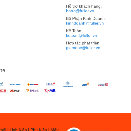
Hỗ trợ khách hàng:
,...
hotro@fuller.vn
Bộ Phận Kinh Doanh:
kinhdoanh@fuller.vn
Kế Toán:
ketoan@fuller.vn
g. Hãy cùng điểm nhanh qua một số tiêu chí sau đây:
Hợp tác phát triên:
giamdoc@fuller.vn
ay, các sản phẩm điện thoại không chỉ đơn thuần là một
o tính cách của người dùng. Đây cũng là một lý do khiến các
ne
 sang đã biến mất, thay vào đó là pin liền nguyên khối
t số người dùng thiết thích bị nhỏ gọn nhưng số khác lại
 kích thước màn hình ngày càng lớn do đa phần người dùng
ối | Linh Kiện | Phụ Kiện | Máy