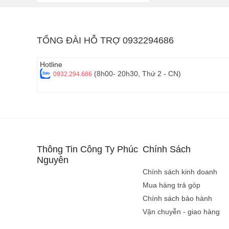
bằng gương mặt hay hỗ 
- Sản phẩm tiêu biểu
TỔNG ĐÀI HỖ TRỢ 0932294686
Điện thoại cận ca
Hotline
(8h00- 20h30, Thứ 2 - CN)
0932.294.686
- Thông tin chung
: N
- Đặc điểm
: Thiết k
hình Full HD tràn viề
độ phân giải cao đi 
- Thương hiệu tiêu bi
Thông Tin Công Ty Phúc
Chính Sách
Điện thoại cao cấ
Nguyên
Chính sách kinh doanh
- Thông tin chung
: 
Mua hàng trả góp
nhất và nhiều công ng
Chính sách bảo hành
- Đặc điểm
: Hoàn th
Vận chuyễn - giao hàng
tích hợp chip Snapdr
zoom quang học, tạo