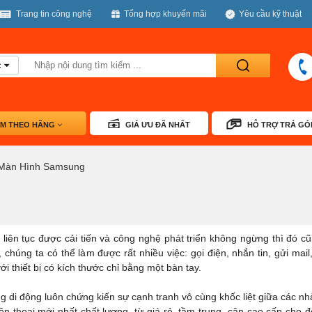
Trang tin công nghệ
Tổng hợp khuyến mãi
Yêu cầu kỹ thuật
c
Tìm
kiếm
ÌM THEO HÃNG
GIÁ ƯU ĐÃ NHẤT
HỖ TRỢ TRẢ GÓ
Màn Hình Samsung
 liên tục được cải tiến và công nghệ phát triển không ngừng thì đó cũ
, chúng ta có thể làm được rất nhiều việc: gọi điện, nhắn tin, gửi mai
i thiết bị có kích thước chỉ bằng một bàn tay.
ờng di động luôn chứng kiến sự cạnh tranh vô cùng khốc liệt giữa các n
iện thoại mới nhất chất lượng, từ giá rẻ, tầm trung, cận cao cấp cho