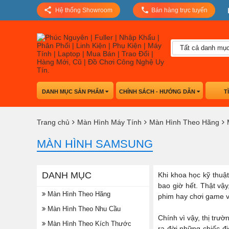
Hệ thống Showroom
Bán hàng trực tuyến
Tất cả danh mụ
DANH MỤC SẢN PHẨM
CHÍNH SÁCH - HƯỚNG DẪN
T
Trang chủ
Màn Hình Máy Tính
Màn Hình Theo Hãng
MÀN HÌNH SAMSUNG
DANH MỤC
Khi khoa học kỹ thuật
bao giờ hết. Thật vậy
Màn Hình Theo Hãng
phim hay chơi game vớ
Màn Hình Theo Nhu Cầu
Chính vì vậy, thị trư
Màn Hình Theo Kích Thước
ra đời những chiếc đ