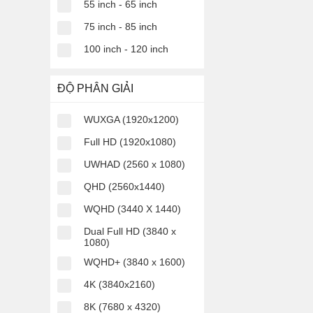
55 inch - 65 inch
75 inch - 85 inch
100 inch - 120 inch
ĐỘ PHÂN GIẢI
WUXGA (1920x1200)
Điện thoại chụp ả
Full HD (1920x1080)
UWHAD (2560 x 1080)
Tương tự điện thoại 
ngày nay đều được tr
QHD (2560x1440)
một chiếc điện thoại 
WQHD (3440 X 1440)
Tại sao nên 
Dual Full HD (3840 x
1080)
- Được trang bị nhiề
WQHD+ (3840 x 1600)
-
Hỗ trợ tốt cho việc l
4K (3840x2160)
-
Không chỉ là thiết 
8K (7680 x 4320)