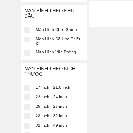
MÀN HÌNH THEO NHU
Điện thoại phổ thông 
CẦU
gọn với hệ thống phí
mạng xã hội.
Màn Hình Chơi Game
Điện thoại chơi g
Màn Hình Đồ Họa,Thiết
Kế
Điện thoại chơi game
Màn Hình Văn Phòng
khủng cùng hệ thống 
game hiệu quả hơn nh
MÀN HÌNH THEO KÍCH
THƯỚC
17 inch - 21.5 inch
22 inch - 24 inch
25 inch - 27 inch
28 inch - 32 inch
32 inch - 49 inch