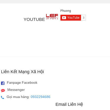
yền tại CellphoneS.
YOUTUBE
thông số và công nghệ rất gần với nhóm cao cấp.
iến hơn dòng smartphone tầm trung, RAM từ 4 – 6 GB, màn
 pin dung lượng lớn cùng công nghệ sạc nhanh, camera kép
Liên Kết Mạng Xã Hội
Fanpage Facebook
 trang bị phần cứng cực mạnh, phiên bản phần mềm mới
Messenger
Gọi mua hàng:
0932294686
h tràn cạnh độ phân giải 2K, màn hình cong về 2 cạnh bên,
Email Liên Hệ
ớc, cảm biến nhận diện gương mặt 3D, camera kép hỗ trợ