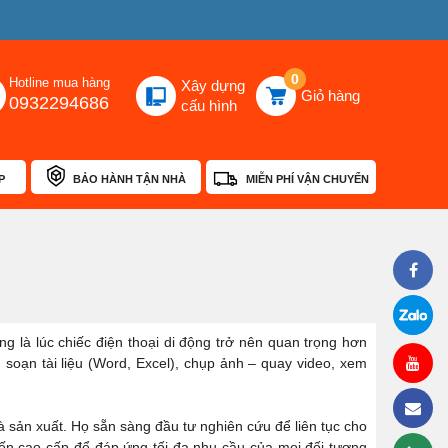
0
Hotline mua hàng
Xây dựng
Giỏ hàng
0932294686
cấu hình
P
BẢO HÀNH TẬN NHÀ
MIỄN PHÍ VẬN CHUYỂN
ng là lúc chiếc điện thoại di động trở nên quan trọng hơn
l, soạn tài liệu (Word, Excel), chụp ảnh – quay video, xem
hà sản xuất. Họ sẵn sàng đầu tư nghiên cứu để liên tục cho
 đến cao cấp để đáp ứng tối đa nhu cầu của mọi đối tượng