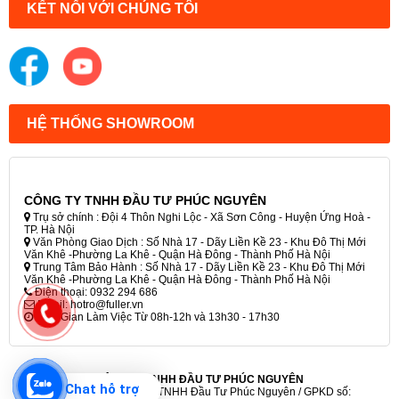
KẾT NỐI VỚI CHÚNG TÔI
HỆ THỐNG SHOWROOM
CÔNG TY TNHH ĐẦU TƯ PHÚC NGUYÊN
Trụ sở chính : Đội 4 Thôn Nghi Lộc - Xã Sơn Công - Huyện Ứng Hoà -
TP. Hà Nội
Văn Phòng Giao Dịch : Số Nhà 17 - Dãy Liền Kề 23 - Khu Đô Thị Mới
Văn Khê -Phường La Khê - Quận Hà Đông - Thành Phố Hà Nội
Trung Tâm Bảo Hành : Số Nhà 17 - Dãy Liền Kề 23 - Khu Đô Thị Mới
Văn Khê -Phường La Khê - Quận Hà Đông - Thành Phố Hà Nội
Điện thoại: 0932 294 686
Email: hotro@fuller.vn
Thời Gian Làm Việc Từ 08h-12h và 13h30 - 17h30
CÔNG TY TNHH ĐẦU TƯ PHÚC NGUYÊN
Chat hỗ trợ
©2012 - 2023 Công ty TNHH Đầu Tư Phúc Nguyên / GPKD số: