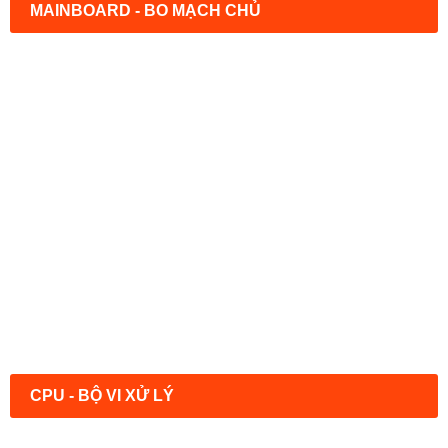
MAINBOARD - BO MẠCH CHỦ
CPU - BỘ VI XỬ LÝ