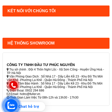
KẾT NỐI VỚI CHÚNG TÔI
HỆ THỐNG SHOWROOM
CÔNG TY TNHH ĐẦU TƯ PHÚC NGUYÊN
Trụ sở chính : Đội 4 Thôn Nghi Lộc - Xã Sơn Công - Huyện Ứng Hoà -
TP. Hà Nội
Văn Phòng Giao Dịch : Số Nhà 17 - Dãy Liền Kề 23 - Khu Đô Thị Mới
Văn Khê -Phường La Khê - Quận Hà Đông - Thành Phố Hà Nội
Trung Tâm Bảo Hành : Số Nhà 17 - Dãy Liền Kề 23 - Khu Đô Thị Mới
Văn Khê -Phường La Khê - Quận Hà Đông - Thành Phố Hà Nội
Điện thoại: 0932 294 686
Email: hotro@fuller.vn
Thời Gian Làm Việc Từ 08h-12h và 13h30 - 17h30
Chat hỗ trợ