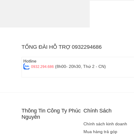
Điện thoại phổ thông 
gọn với hệ thống phí
mạng xã hội.
Điện thoại chơi g
TỔNG ĐÀI HỖ TRỢ 0932294686
Điện thoại chơi game
khủng cùng hệ thống 
game hiệu quả hơn nh
Hotline
(8h00- 20h30, Thứ 2 - CN)
0932.294.686
Thông Tin Công Ty Phúc
Chính Sách
Nguyên
Chính sách kinh doanh
Mua hàng trả góp