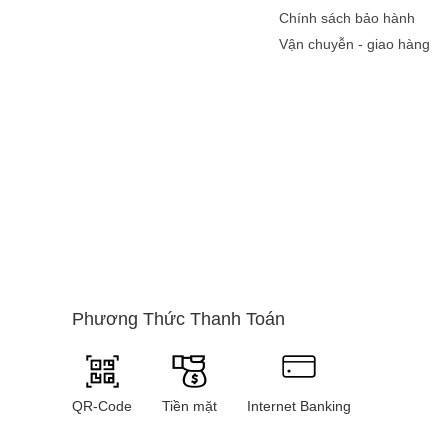
Chính sách bảo hành
Vận chuyễn - giao hàng
Điện thoại chụp ả
Tương tự điện thoại 
ngày nay đều được tr
một chiếc điện thoại 
Tại sao nên 
Phương Thức Thanh Toán
- Được trang bị nhiề
-
Hỗ trợ tốt cho việc l
QR-Code
Tiền mặt
Internet Banking
-
Không chỉ là thiết 