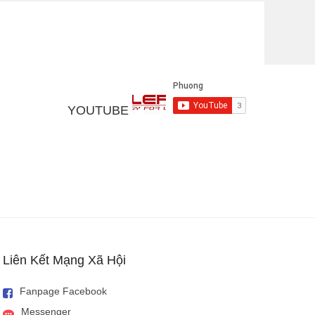
ính. Do đó mẫu điện thoại này sở hữu thiết kế vô cùng nhỏ
 ngày nay cũng được trang bị khả năng kết nối mạng, lên
YOUTUBE
ệc chơi game như tần số quét màn hình lớn, cấu hình máy
c hãng trang bị thêm các phụ kiện hỗ trợ quá trình chơi
Liên Kết Mạng Xã Hội
Fanpage Facebook
Messenger