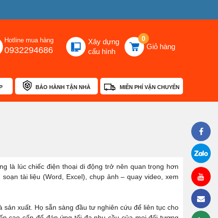
0
Hotline mua hàng
Xây dựng
Giỏ hàng
0932294686
cấu hình
P
BẢO HÀNH TẬN NHÀ
MIỄN PHÍ VẬN CHUYỂN
ng là lúc chiếc điện thoại di động trở nên quan trọng hơn
l, soạn tài liệu (Word, Excel), chụp ảnh – quay video, xem
hà sản xuất. Họ sẵn sàng đầu tư nghiên cứu để liên tục cho
 đến cao cấp để đáp ứng tối đa nhu cầu của mọi đối tượng