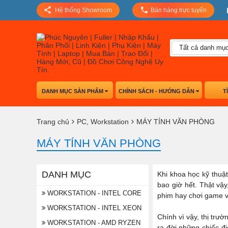
Hệ thống Showroom
Bán hàng trực tuyến
Tất cả danh mụ
DANH MỤC SẢN PHẨM
CHÍNH SÁCH - HƯỚNG DẪN
T
Trang chủ
PC, Workstation
MÁY TÍNH VĂN PHÒNG
MÁY TÍNH VĂN PHÒNG
DANH MỤC
Khi khoa học kỹ thuật
bao giờ hết. Thật vậy
WORKSTATION - INTEL CORE
phim hay chơi game vớ
WORKSTATION - INTEL XEON
Chính vì vậy, thị trư
WORKSTATION - AMD RYZEN
ra đời những chiếc đ