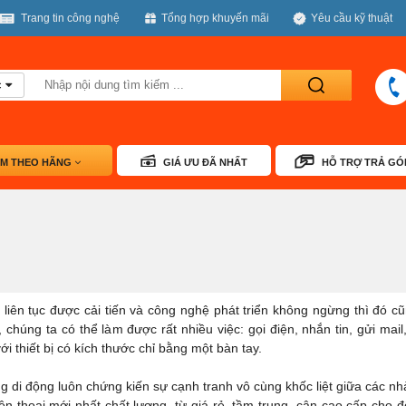
Trang tin công nghệ
Tổng hợp khuyến mãi
Yêu cầu kỹ thuật
c
Tìm
kiếm
ÌM THEO HÃNG
GIÁ ƯU ĐÃ NHẤT
HỖ TRỢ TRẢ GÓ
 liên tục được cải tiến và công nghệ phát triển không ngừng thì đó cũ
, chúng ta có thể làm được rất nhiều việc: gọi điện, nhắn tin, gửi mai
i thiết bị có kích thước chỉ bằng một bàn tay.
ờng di động luôn chứng kiến sự cạnh tranh vô cùng khốc liệt giữa các n
iện thoại mới nhất chất lượng, từ giá rẻ, tầm trung, cận cao cấp cho