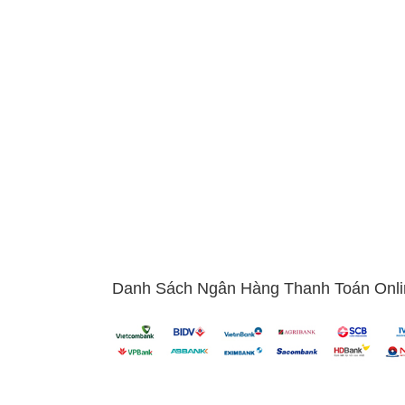
nh
chơi game, điện thoại chụp ảnh là một điện thoại thông minh với phầ
ang bị hệ thống camera chất lượng với khả năng chụp góc rộng, lấy n
chụp ảnh chất lượng.
mua điện thoại thông minh?
Danh Sách Ngân Hàng Thanh Toán Onli
u công nghệ hiện đại
.
iên lạc, làm việc lẫn giải trí.
bị di động mà còn có thể đóng vai trò như một món đồ trang sức.