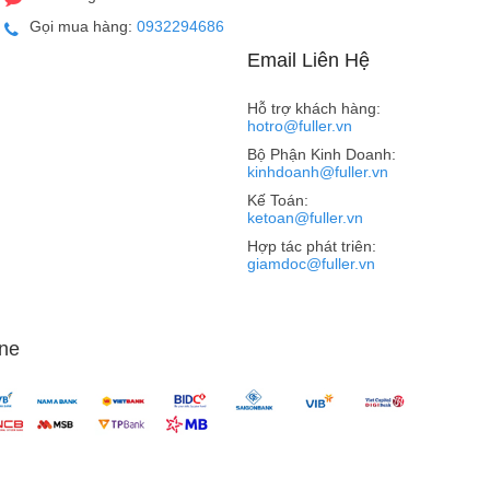
Gọi mua hàng:
0932294686
Email Liên Hệ
Hỗ trợ khách hàng:
hotro@fuller.vn
Bộ Phận Kinh Doanh:
kinhdoanh@fuller.vn
Kế Toán:
ketoan@fuller.vn
Hợp tác phát triên:
giamdoc@fuller.vn
n camera được tối ưu. Hầu hết các điện thoại thông minh
ét quang học, chụp thiếu sáng,.. và chúng đều có thể là
ne