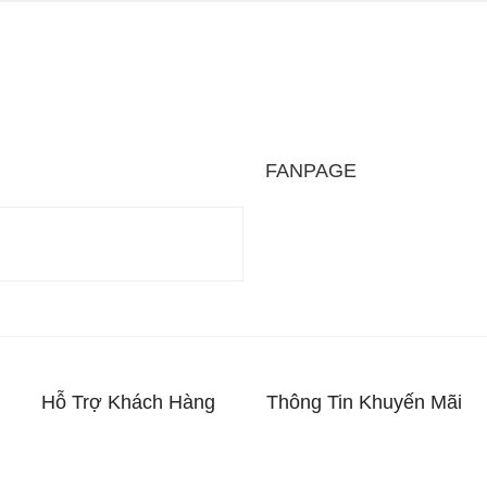
là những mẫu điện thoại tập trung vào các chức năng nghe – gọi là ch
m bấm lớn và viên pin sử dụng lâu ngày. Một số hiện thoại phổ thông
ame
FANPAGE
 là một điện thoại thông minh nhưng được thiết kế tối ưu hơn cho vi
tản nhiệt được nâng cấp. Ngoài ra, điện thoại chơi game thường đượ
ư tản nhiệt, tay cầm chơi game.
Hỗ Trợ Khách Hàng
Thông Tin Khuyến Mãi