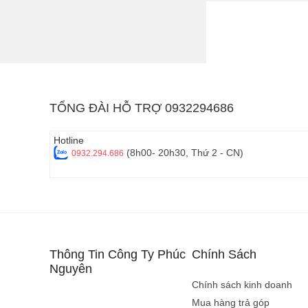
Điện thoại phổ thông 
gọn với hệ thống phí
mạng xã hội.
Điện thoại chơi g
TỔNG ĐÀI HỖ TRỢ 0932294686
Điện thoại chơi game
khủng cùng hệ thống 
game hiệu quả hơn nh
Hotline
(8h00- 20h30, Thứ 2 - CN)
0932.294.686
Thông Tin Công Ty Phúc
Chính Sách
Nguyên
Chính sách kinh doanh
Mua hàng trả góp