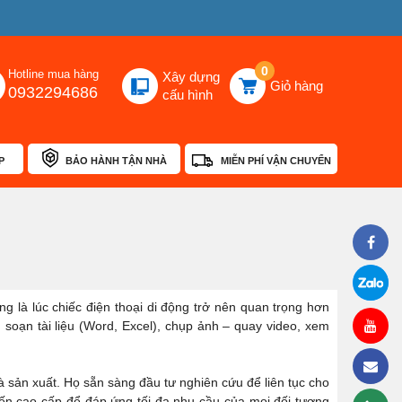
0
Hotline mua hàng
Xây dựng
Giỏ hàng
0932294686
cấu hình
P
BẢO HÀNH TẬN NHÀ
MIỄN PHÍ VẬN CHUYỂN
ng là lúc chiếc điện thoại di động trở nên quan trọng hơn
l, soạn tài liệu (Word, Excel), chụp ảnh – quay video, xem
hà sản xuất. Họ sẵn sàng đầu tư nghiên cứu để liên tục cho
 đến cao cấp để đáp ứng tối đa nhu cầu của mọi đối tượng