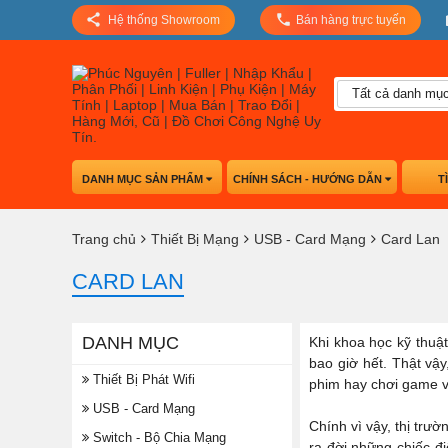
Hệ thống Showroom
Bán hàng trực tuyến
Tất cả danh mụ
DANH MỤC SẢN PHẨM
CHÍNH SÁCH - HƯỚNG DẪN
T
Trang chủ
Thiết Bị Mạng
USB - Card Mạng
Card Lan
CARD LAN
DANH MỤC
Khi khoa học kỹ thuật
bao giờ hết. Thật vậy
Thiết Bị Phát Wifi
phim hay chơi game vớ
USB - Card Mạng
Chính vì vậy, thị trư
Switch - Bộ Chia Mạng
ra đời những chiếc đ