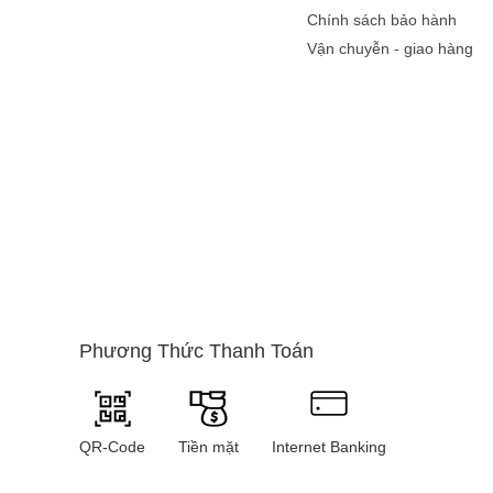
Chính sách bảo hành
Vận chuyễn - giao hàng
Điện thoại chụp ả
Tương tự điện thoại 
ngày nay đều được tr
một chiếc điện thoại 
Tại sao nên 
Phương Thức Thanh Toán
- Được trang bị nhiề
-
Hỗ trợ tốt cho việc l
QR-Code
Tiền mặt
Internet Banking
-
Không chỉ là thiết 