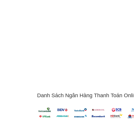
nh
chơi game, điện thoại chụp ảnh là một điện thoại thông minh với phầ
ang bị hệ thống camera chất lượng với khả năng chụp góc rộng, lấy n
chụp ảnh chất lượng.
mua điện thoại thông minh?
Danh Sách Ngân Hàng Thanh Toán Onli
u công nghệ hiện đại
.
iên lạc, làm việc lẫn giải trí.
bị di động mà còn có thể đóng vai trò như một món đồ trang sức.