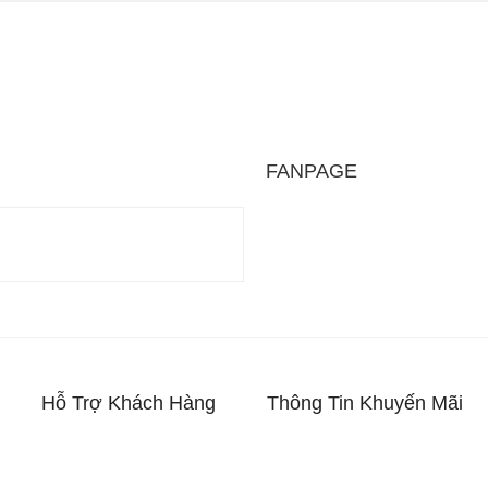
là những mẫu điện thoại tập trung vào các chức năng nghe – gọi là ch
m bấm lớn và viên pin sử dụng lâu ngày. Một số hiện thoại phổ thông
ame
FANPAGE
 là một điện thoại thông minh nhưng được thiết kế tối ưu hơn cho vi
tản nhiệt được nâng cấp. Ngoài ra, điện thoại chơi game thường đượ
ư tản nhiệt, tay cầm chơi game.
Hỗ Trợ Khách Hàng
Thông Tin Khuyến Mãi