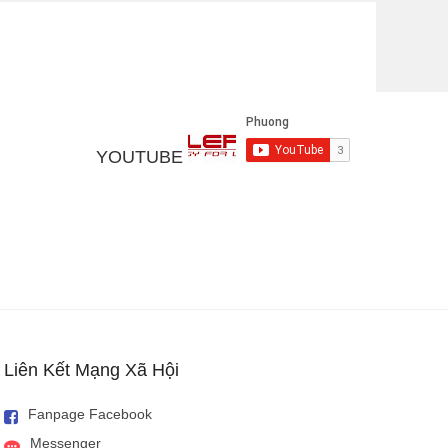
ính. Do đó mẫu điện thoại này sở hữu thiết kế vô cùng nhỏ
 ngày nay cũng được trang bị khả năng kết nối mạng, lên
YOUTUBE
ệc chơi game như tần số quét màn hình lớn, cấu hình máy
c hãng trang bị thêm các phụ kiện hỗ trợ quá trình chơi
Liên Kết Mạng Xã Hội
Fanpage Facebook
Messenger