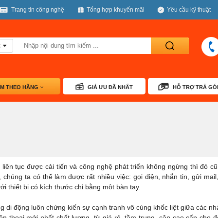
Trang tin công nghệ
Tổng hợp khuyến mãi
Yêu cầu kỹ thuật
c
Tìm
kiếm
ÌM THEO HÃNG
GIÁ ƯU ĐÃ NHẤT
HỖ TRỢ TRẢ GÓ
 liên tục được cải tiến và công nghệ phát triển không ngừng thì đó cũ
, chúng ta có thể làm được rất nhiều việc: gọi điện, nhắn tin, gửi mai
i thiết bị có kích thước chỉ bằng một bàn tay.
ờng di động luôn chứng kiến sự cạnh tranh vô cùng khốc liệt giữa các n
iện thoại mới nhất chất lượng, từ giá rẻ, tầm trung, cận cao cấp cho