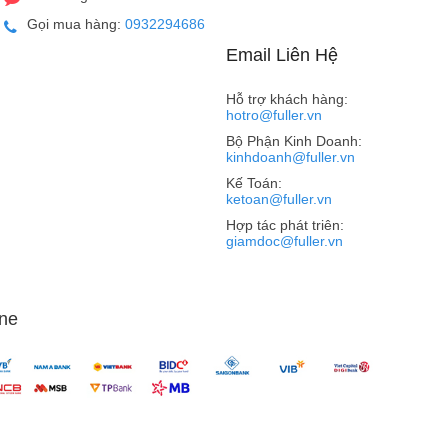
Gọi mua hàng:
0932294686
Email Liên Hệ
Hỗ trợ khách hàng:
hotro@fuller.vn
Bộ Phận Kinh Doanh:
kinhdoanh@fuller.vn
Kế Toán:
ketoan@fuller.vn
Hợp tác phát triên:
giamdoc@fuller.vn
n camera được tối ưu. Hầu hết các điện thoại thông minh
ét quang học, chụp thiếu sáng,.. và chúng đều có thể là
ne