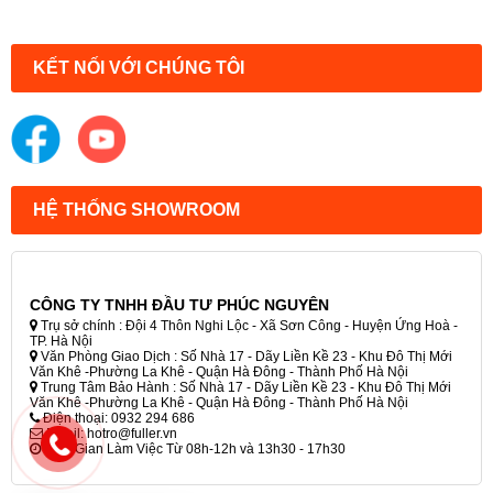
KẾT NỐI VỚI CHÚNG TÔI
HỆ THỐNG SHOWROOM
CÔNG TY TNHH ĐẦU TƯ PHÚC NGUYÊN
Trụ sở chính : Đội 4 Thôn Nghi Lộc - Xã Sơn Công - Huyện Ứng Hoà -
TP. Hà Nội
Văn Phòng Giao Dịch : Số Nhà 17 - Dãy Liền Kề 23 - Khu Đô Thị Mới
Văn Khê -Phường La Khê - Quận Hà Đông - Thành Phố Hà Nội
Trung Tâm Bảo Hành : Số Nhà 17 - Dãy Liền Kề 23 - Khu Đô Thị Mới
Văn Khê -Phường La Khê - Quận Hà Đông - Thành Phố Hà Nội
Điện thoại: 0932 294 686
Email: hotro@fuller.vn
Thời Gian Làm Việc Từ 08h-12h và 13h30 - 17h30