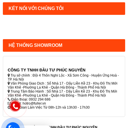
KẾT NỐI VỚI CHÚNG TÔI
HỆ THỐNG SHOWROOM
CÔNG TY TNHH ĐẦU TƯ PHÚC NGUYÊN
Trụ sở chính : Đội 4 Thôn Nghi Lộc - Xã Sơn Công - Huyện Ứng Hoà -
TP. Hà Nội
Văn Phòng Giao Dịch : Số Nhà 17 - Dãy Liền Kề 23 - Khu Đô Thị Mới
Văn Khê -Phường La Khê - Quận Hà Đông - Thành Phố Hà Nội
Trung Tâm Bảo Hành : Số Nhà 17 - Dãy Liền Kề 23 - Khu Đô Thị Mới
Văn Khê -Phường La Khê - Quận Hà Đông - Thành Phố Hà Nội
Điện thoại: 0932 294 686
Email: hotro@fuller.vn
Thời Gian Làm Việc Từ 08h-12h và 13h30 - 17h30
CÔNG TY TNHH ĐẦU TƯ PHÚC NGUYÊN