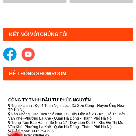
KẾT NỐI VỚI CHÚNG TÔI
HỆ THỐNG SHOWROOM
CÔNG TY TNHH ĐẦU TƯ PHÚC NGUYÊN
Trụ sở chính : Đội 4 Thôn Nghi Lộc - Xã Sơn Công - Huyện Ứng Hoà -
TP. Hà Nội
Văn Phòng Giao Dịch : Số Nhà 17 - Dãy Liền Kề 23 - Khu Đô Thị Mới
Văn Khê -Phường La Khê - Quận Hà Đông - Thành Phố Hà Nội
Trung Tâm Bảo Hành : Số Nhà 17 - Dãy Liền Kề 23 - Khu Đô Thị Mới
Văn Khê -Phường La Khê - Quận Hà Đông - Thành Phố Hà Nội
Điện thoại: 0932 294 686
Email: hotro@fuller.vn