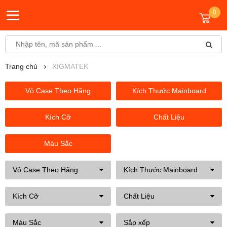
0
Trang chủ
XIGMATEK
Vỏ Case Theo Hãng
Kích Thước Mainboard
Kích Cỡ
Chất Liệu
Màu Sắc
Vỏ Case Theo Hãng
Kích Thước Mainboard
Kích Cỡ
Chất Liệu
Màu Sắc
Sắp xếp