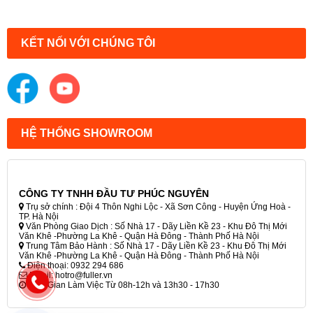
KẾT NỐI VỚI CHÚNG TÔI
HỆ THỐNG SHOWROOM
CÔNG TY TNHH ĐẦU TƯ PHÚC NGUYÊN
Trụ sở chính : Đội 4 Thôn Nghi Lộc - Xã Sơn Công - Huyện Ứng Hoà -
TP. Hà Nội
Văn Phòng Giao Dịch : Số Nhà 17 - Dãy Liền Kề 23 - Khu Đô Thị Mới
Văn Khê -Phường La Khê - Quận Hà Đông - Thành Phố Hà Nội
Trung Tâm Bảo Hành : Số Nhà 17 - Dãy Liền Kề 23 - Khu Đô Thị Mới
Văn Khê -Phường La Khê - Quận Hà Đông - Thành Phố Hà Nội
Điện thoại: 0932 294 686
Email: hotro@fuller.vn
Thời Gian Làm Việc Từ 08h-12h và 13h30 - 17h30