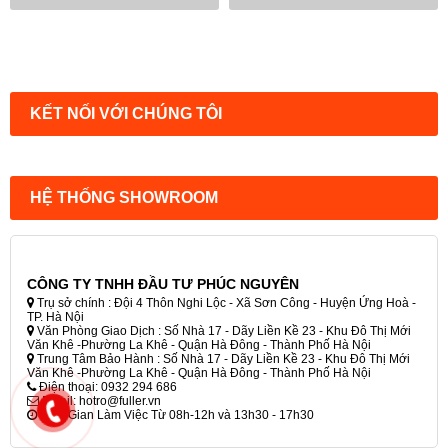
KẾT NỐI VỚI CHÚNG TÔI
HỆ THỐNG SHOWROOM
CÔNG TY TNHH ĐẦU TƯ PHÚC NGUYÊN
Trụ sở chính : Đội 4 Thôn Nghi Lộc - Xã Sơn Công - Huyện Ứng Hoà -
TP. Hà Nội
Văn Phòng Giao Dịch : Số Nhà 17 - Dãy Liền Kề 23 - Khu Đô Thị Mới
Văn Khê -Phường La Khê - Quận Hà Đông - Thành Phố Hà Nội
Trung Tâm Bảo Hành : Số Nhà 17 - Dãy Liền Kề 23 - Khu Đô Thị Mới
Văn Khê -Phường La Khê - Quận Hà Đông - Thành Phố Hà Nội
Điện thoại: 0932 294 686
Email: hotro@fuller.vn
Thời Gian Làm Việc Từ 08h-12h và 13h30 - 17h30