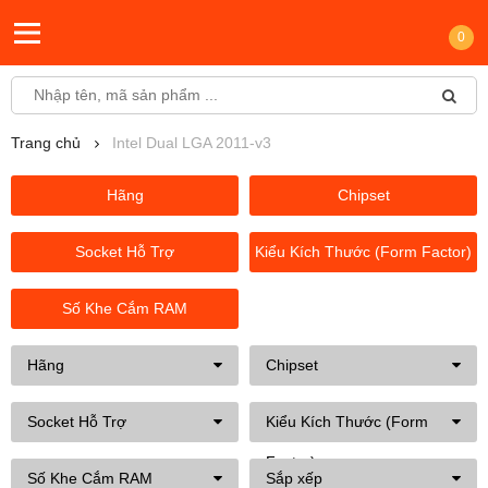
0
Trang chủ
Intel Dual LGA 2011-v3
Hãng
Chipset
Socket Hỗ Trợ
Kiểu Kích Thước (Form Factor)
Số Khe Cắm RAM
Hãng
Chipset
Socket Hỗ Trợ
Kiểu Kích Thước (Form
Factor)
Số Khe Cắm RAM
Sắp xếp