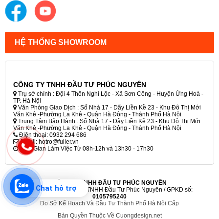
HỆ THỐNG SHOWROOM
CÔNG TY TNHH ĐẦU TƯ PHÚC NGUYÊN
Trụ sở chính : Đội 4 Thôn Nghi Lộc - Xã Sơn Công - Huyện Ứng Hoà -
TP. Hà Nội
Văn Phòng Giao Dịch : Số Nhà 17 - Dãy Liền Kề 23 - Khu Đô Thị Mới
Văn Khê -Phường La Khê - Quận Hà Đông - Thành Phố Hà Nội
Trung Tâm Bảo Hành : Số Nhà 17 - Dãy Liền Kề 23 - Khu Đô Thị Mới
Văn Khê -Phường La Khê - Quận Hà Đông - Thành Phố Hà Nội
Điện thoại: 0932 294 686
Email: hotro@fuller.vn
Thời Gian Làm Việc Từ 08h-12h và 13h30 - 17h30
CÔNG TY TNHH ĐẦU TƯ PHÚC NGUYÊN
Chat hỗ trợ
©2012 - 2023 Công ty TNHH Đầu Tư Phúc Nguyên / GPKD số:
0105795240
Do Sở Kế Hoạch Và Đầu Tư Thành Phố Hà Nội Cấp
Bản Quyền Thuộc Về Cuongdesign.net