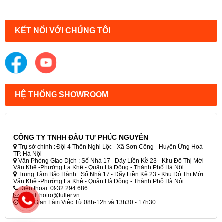
KẾT NỐI VỚI CHÚNG TÔI
HỆ THỐNG SHOWROOM
CÔNG TY TNHH ĐẦU TƯ PHÚC NGUYÊN
Trụ sở chính : Đội 4 Thôn Nghi Lộc - Xã Sơn Công - Huyện Ứng Hoà -
TP. Hà Nội
Văn Phòng Giao Dịch : Số Nhà 17 - Dãy Liền Kề 23 - Khu Đô Thị Mới
Văn Khê -Phường La Khê - Quận Hà Đông - Thành Phố Hà Nội
Trung Tâm Bảo Hành : Số Nhà 17 - Dãy Liền Kề 23 - Khu Đô Thị Mới
Văn Khê -Phường La Khê - Quận Hà Đông - Thành Phố Hà Nội
Điện thoại: 0932 294 686
Email: hotro@fuller.vn
Thời Gian Làm Việc Từ 08h-12h và 13h30 - 17h30