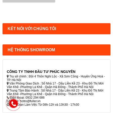
KẾT NỐI VỚI CHÚNG TÔI
HỆ THỐNG SHOWROOM
CÔNG TY TNHH ĐẦU TƯ PHÚC NGUYÊN
Trụ sở chính : Đội 4 Thôn Nghi Lộc - Xã Sơn Công - Huyện Ứng Hoà -
TP. Hà Nội
Văn Phòng Giao Dịch : Số Nhà 17 - Dãy Liền Kề 23 - Khu Đô Thị Mới
Văn Khê -Phường La Khê - Quận Hà Đông - Thành Phố Hà Nội
Trung Tâm Bảo Hành : Số Nhà 17 - Dãy Liền Kề 23 - Khu Đô Thị Mới
Văn Khê -Phường La Khê - Quận Hà Đông - Thành Phố Hà Nội
Điện thoại: 0932 294 686
Email: hotro@fuller.vn
Thời Gian Làm Việc Từ 08h-12h và 13h30 - 17h30